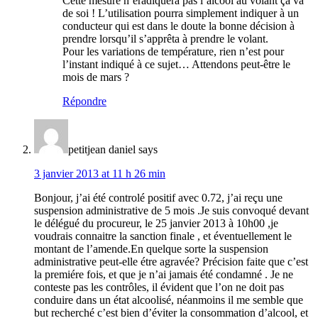
Cette mesure n’éradiquera pas l’alcool au volant ça va
de soi ! L’utilisation pourra simplement indiquer à un
conducteur qui est dans le doute la bonne décision à
prendre lorsqu’il s’apprêta à prendre le volant.
Pour les variations de température, rien n’est pour
l’instant indiqué à ce sujet… Attendons peut-être le
mois de mars ?
Répondre
petitjean daniel
says
3 janvier 2013 at 11 h 26 min
Bonjour, j’ai été controlé positif avec 0.72, j’ai reçu une
suspension administrative de 5 mois .Je suis convoqué devant
le délégué du procureur, le 25 janvier 2013 à 10h00 ,je
voudrais connaitre la sanction finale , et éventuellement le
montant de l’amende.En quelque sorte la suspension
administrative peut-elle étre agravée? Précision faite que c’est
la premiére fois, et que je n’ai jamais été condamné . Je ne
conteste pas les contrôles, il évident que l’on ne doit pas
conduire dans un état alcoolisé, néanmoins il me semble que
but recherché c’est bien d’éviter la consommation d’alcool, et