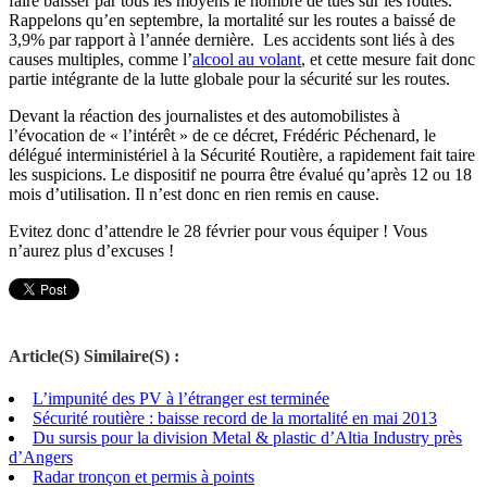
faire baisser par tous les moyens le nombre de tués sur les routes.
Rappelons qu’en septembre, la mortalité sur les routes a baissé de
3,9% par rapport à l’année dernière. Les accidents sont liés à des
causes multiples, comme l’
alcool au volant
, et cette mesure fait donc
partie intégrante de la lutte globale pour la sécurité sur les routes.
Devant la réaction des journalistes et des automobilistes à
l’évocation de « l’intérêt » de ce décret, Frédéric Péchenard, le
délégué interministériel à la Sécurité Routière, a rapidement fait taire
les suspicions. Le dispositif ne pourra être évalué qu’après 12 ou 18
mois d’utilisation. Il n’est donc en rien remis en cause.
Evitez donc d’attendre le 28 février pour vous équiper ! Vous
n’aurez plus d’excuses !
Article(S) Similaire(S) :
L’impunité des PV à l’étranger est terminée
Sécurité routière : baisse record de la mortalité en mai 2013
Du sursis pour la division Metal & plastic d’Altia Industry près
d’Angers
Radar tronçon et permis à points