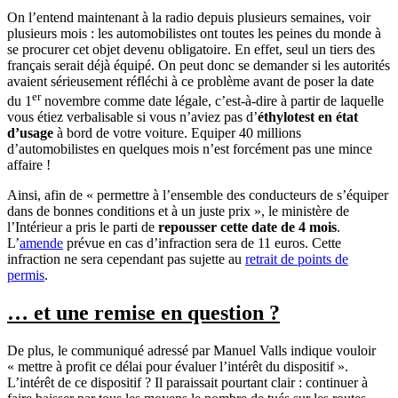
On l’entend maintenant à la radio depuis plusieurs semaines, voir
plusieurs mois : les automobilistes ont toutes les peines du monde à
se procurer cet objet devenu obligatoire. En effet, seul un tiers des
français serait déjà équipé. On peut donc se demander si les autorités
avaient sérieusement réfléchi à ce problème avant de poser la date
er
du 1
novembre comme date légale, c’est-à-dire à partir de laquelle
vous étiez verbalisable si vous n’aviez pas d’
éthylotest en état
d’usage
à bord de votre voiture. Equiper 40 millions
d’automobilistes en quelques mois n’est forcément pas une mince
affaire !
Ainsi, afin de « permettre à l’ensemble des conducteurs de s’équiper
dans de bonnes conditions et à un juste prix », le ministère de
l’Intérieur a pris le parti de
repousser cette date de 4 mois
.
L’
amende
prévue en cas d’infraction sera de 11 euros. Cette
infraction ne sera cependant pas sujette au
retrait de points de
permis
.
… et une remise en question ?
De plus, le communiqué adressé par Manuel Valls indique vouloir
« mettre à profit ce délai pour évaluer l’intérêt du dispositif ».
L’intérêt de ce dispositif ? Il paraissait pourtant clair : continuer à