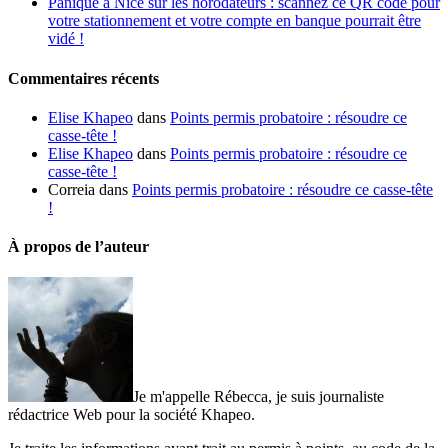
Panique à Nice sur les horodateurs : scannez ce QR code pour
votre stationnement et votre compte en banque pourrait être
vidé !
Commentaires récents
Elise Khapeo
dans
Points permis probatoire : résoudre ce
casse-tête !
Elise Khapeo
dans
Points permis probatoire : résoudre ce
casse-tête !
Correia
dans
Points permis probatoire : résoudre ce casse-tête
!
À propos de l’auteur
Je m'appelle Rébecca, je suis journaliste
rédactrice Web pour la société Khapeo.